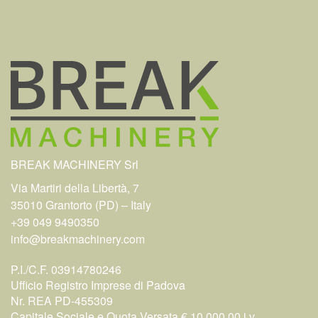
BREAK MACHINERY Srl
Via Martiri della Libertà, 7
35010 Grantorto (PD) – Italy
+39 049 9490350
info@breakmachinery.com
P.I./C.F. 03914780246
Ufficio Registro Imprese di Padova
Nr. REA PD-455309
Capitale Sociale e Quota Versata € 10.000,00 i.v.