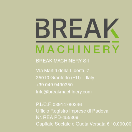
BREAK MACHINERY Srl
Via Martiri della Libertà, 7
35010 Grantorto (PD) – Italy
+39 049 9490350
info@breakmachinery.com
P.I./C.F. 03914780246
Ufficio Registro Imprese di Padova
Nr. REA PD-455309
Capitale Sociale e Quota Versata € 10.000,00 i