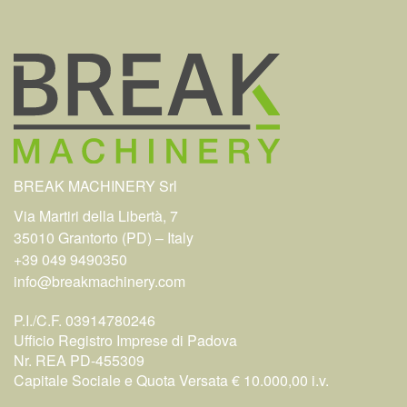
BREAK MACHINERY Srl
Via Martiri della Libertà, 7
35010 Grantorto (PD) – Italy
+39 049 9490350
info@breakmachinery.com
P.I./C.F. 03914780246
Ufficio Registro Imprese di Padova
Nr. REA PD-455309
Capitale Sociale e Quota Versata € 10.000,00 i.v.