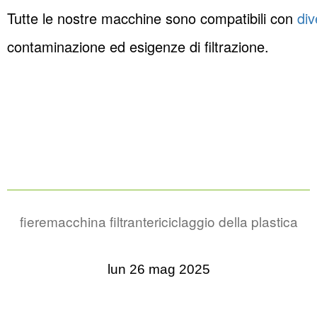
Tutte le nostre macchine sono compatibili con
dive
contaminazione ed esigenze di filtrazione.
fiere
macchina filtrante
riciclaggio della plastica
lun 26 mag 2025