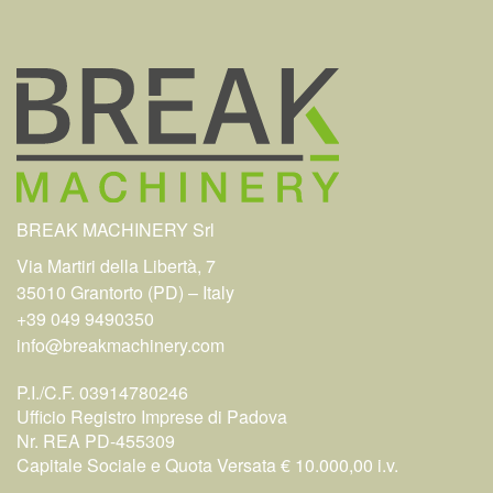
BREAK MACHINERY Srl
Via Martiri della Libertà, 7
35010 Grantorto (PD) – Italy
+39 049 9490350
info@breakmachinery.com
P.I./C.F. 03914780246
Ufficio Registro Imprese di Padova
Nr. REA PD-455309
Capitale Sociale e Quota Versata € 10.000,00 i.v.