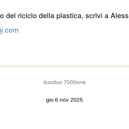
del riciclo della plastica, scrivi a Aless
ry.com
duo
duo 7000
one
gio 6 nov 2025