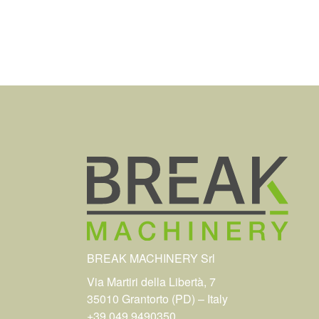
BREAK MACHINERY Srl
Via Martiri della Libertà, 7
35010 Grantorto (PD) – Italy
+39 049 9490350